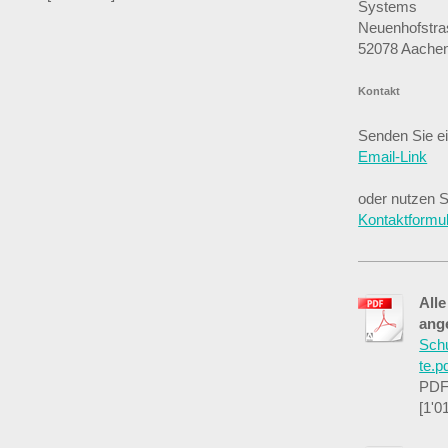
Systems
Neuenhofstra
52078 Aache
Kontakt
Senden Sie e
Email-Link
oder nutzen S
Kontaktformul
All
ang
Sch
te.p
PDF
[1'0