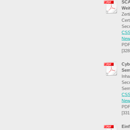
SCA
Wei
Zert
Cer
Secu
CSS
News
PDF
[328
Cyb
Sem
Inha
Secu
Sem
CSS
News
PDF
[331
Ein