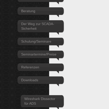
Beratung
Der Weg zur SCADA-
Sicherheit
Schulung/Seminare
Seminartermine/Preise
Referenzen
Downloads
Wireshark Dissector
für ADS