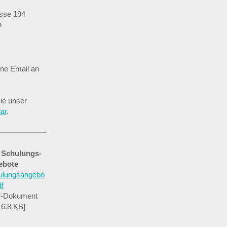
sse 194
n
ine Email an
ie unser
ar
.
e Schulungs-
ebote
ulungsangebo
df
-Dokument
16.8 KB]