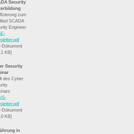
DA Security
terbildung
ifizierung zum
tified SCADA
rity Engineer
E-
letter.pdf
-Dokument
.1 KB]
er Security
inar
lt des Cyber
rity
inars
IS-
letter.pdf
-Dokument
.0 KB]
führung in